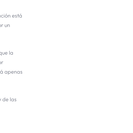
ción está
or un
que la
or
erá apenas
y de las