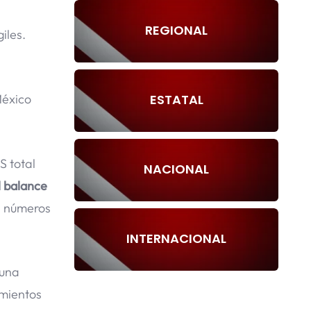
REGIONAL
iles.
ESTATAL
México
PS total
NACIONAL
l balance
s números
INTERNACIONAL
 una
imientos