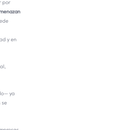
r por
 amenazan
uede
dad y en
al,
rlo— ya
 se
empresas