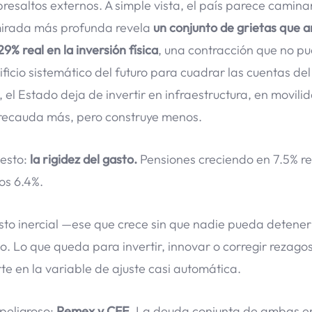
bresaltos externos. A simple vista, el país parece camina
a mirada más profunda revela
un conjunto de grietas que
9% real en la inversión física
, una contracción que no p
ificio sistemático del futuro para cuadrar las cuentas del
 el Estado deja de invertir en infraestructura, en movili
e recauda más, pero construye menos.
uesto:
la rigidez del gasto.
Pensiones creciendo en 7.5% re
os 6.4%.
sto inercial —ese que crece sin que nadie pueda detene
. Lo que queda para invertir, innovar o corregir rezagos
rte en la variable de ajuste casi automática.
 peligroso:
Pemex y CFE
. La deuda conjunta de ambas 