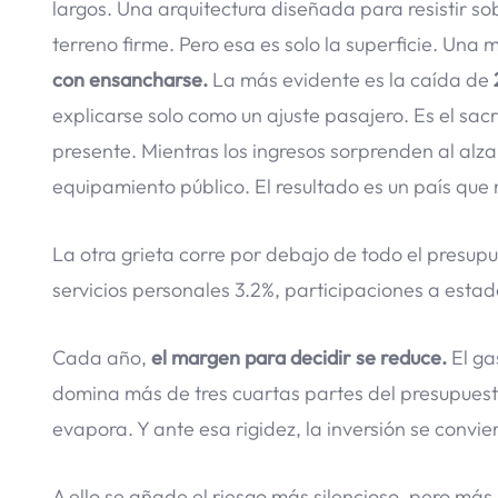
largos. Una arquitectura diseñada para resistir so
terreno firme. Pero esa es solo la superficie. Un
con ensancharse.
La más evidente es la caída de
2
explicarse solo como un ajuste pasajero. Es el sacr
presente. Mientras los ingresos sorprenden al alza,
equipamiento público. El resultado es un país qu
La otra grieta corre por debajo de todo el presup
servicios personales 3.2%, participaciones a estad
Cada año,
el margen para decidir se reduce.
El ga
domina más de tres cuartas partes del presupuesto
evapora. Y ante esa rigidez, la inversión se convie
A ello se añade el riesgo más silencioso, pero más