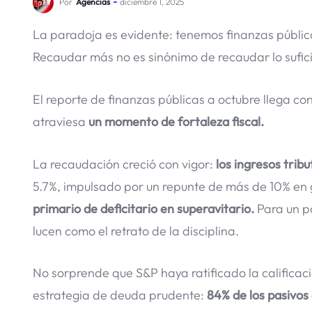
Por
Agencias
diciembre 1, 2025
La paradoja es evidente: tenemos finanzas pública
Recaudar más no es sinónimo de recaudar lo sufic
El reporte de finanzas públicas a octubre llega co
atraviesa
un momento de fortaleza fiscal.
La recaudación creció con vigor:
los ingresos trib
5.7%, impulsado por un repunte de más de 10% en ga
primario de deficitario en superavitario.
Para un p
lucen como el retrato de la disciplina.
No sorprende que S&P haya ratificado la califica
estrategia de deuda prudente:
84% de los pasivos