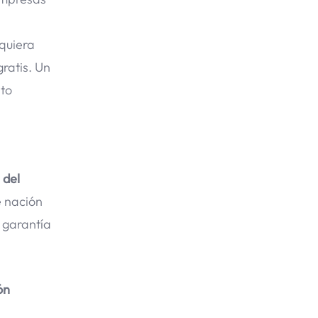
equiera
gratis. Un
sto
 del
e nación
 garantía
ón