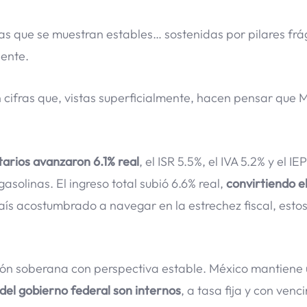
s que se muestran estables… sostenidas por pilares frág
iente.
n cifras que, vistas superficialmente, hacen pensar que 
utarios avanzaron 6.1% real
, el ISR 5.5%, el IVA 5.2% y el IE
solinas. El ingreso total subió 6.6% real,
convirtiendo e
aís acostumbrado a navegar en la estrechez fiscal, esto
ción soberana con perspectiva estable. México mantiene
 del gobierno federal son internos
, a tasa fija y con venc