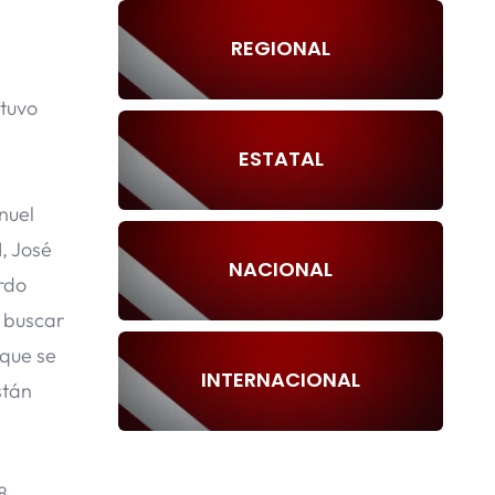
REGIONAL
 tuvo
ESTATAL
nuel
, José
NACIONAL
rdo
a buscar
 que se
INTERNACIONAL
stán
8