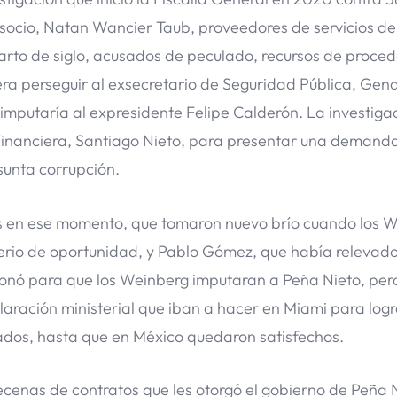
u socio, Natan Wancier Taub, proveedores de servicios de
rto de siglo, acusados de peculado, recursos de proce
l era perseguir al exsecretario de Seguridad Pública, Gen
putaría al expresidente Felipe Calderón. La investigac
a Financiera, Santiago Nieto, para presentar una demanda 
sunta corrupción.
os en ese momento, que tomaron nuevo brío cuando los 
iterio de oportunidad, y Pablo Gómez, que había relevado
ionó para que los Weinberg imputaran a Peña Nieto, per
laración ministerial que iban a hacer en Miami para logr
zados, hasta que en México quedaron satisfechos.
enas de contratos que les otorgó el gobierno de Peña 