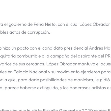
a el gobierno de Peña Nieto, con el cual López Obrador
bles actos de corrupción.
o hizo un pacto con el candidato presidencial Andrés Ma
 quitaría combustible a la campaña del aspirante del PRI
varios de sus cercanos. López Obrador mantuvo el acue
icales en Palacio Nacional y su movimiento ejercieron par
or la que, para darle posibilidades de maniobra, le pidió
a, parece haberse extinguido, y los poderosos priistas e
tigación que inició la Fiscalía General en 2020 contra 5