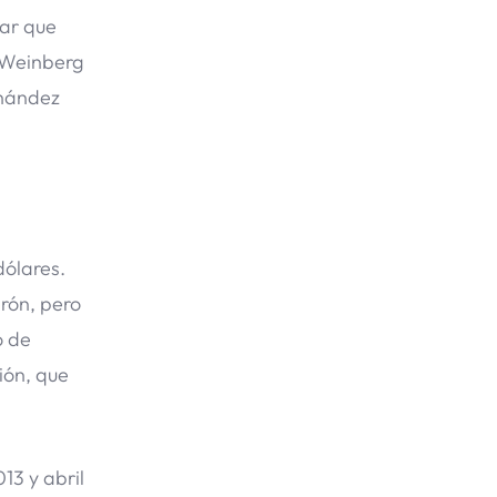
lar que
s Weinberg
rnández
dólares.
erón, pero
o de
ión, que
13 y abril