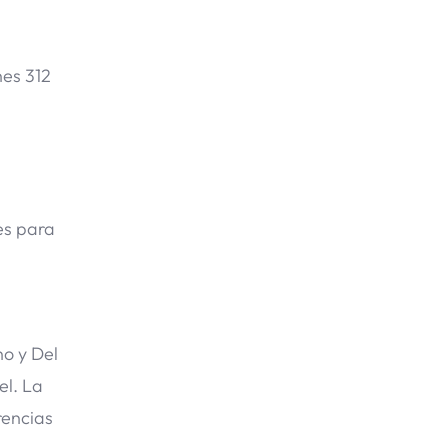
nes 312
es para
o y Del
el. La
rencias