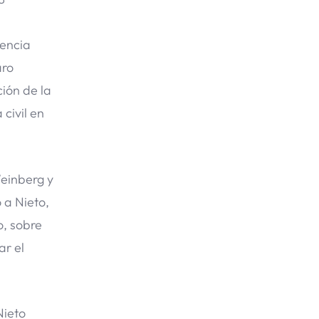
dencia
aro
ión de la
civil en
Weinberg y
 a Nieto,
o, sobre
ar el
Nieto