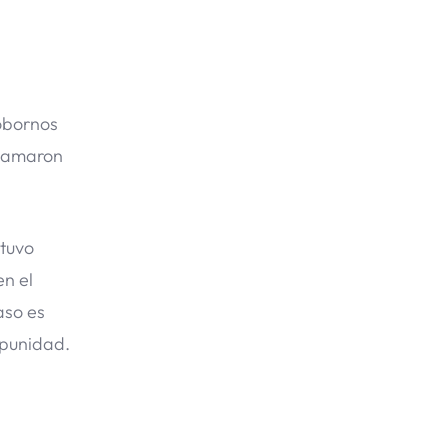
sobornos
llamaron
 tuvo
en el
aso es
mpunidad.