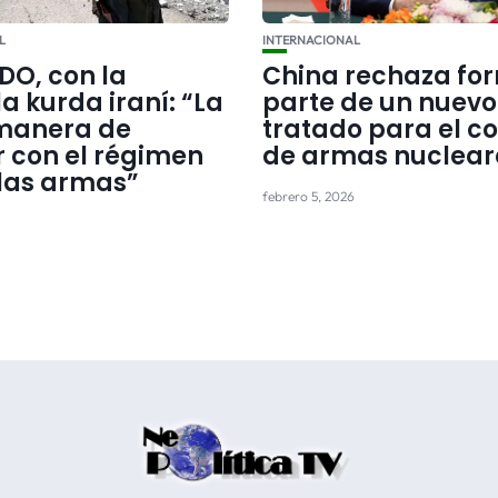
L
INTERNACIONAL
DO, con la
China rechaza fo
la kurda iraní: “La
parte de un nuevo
manera de
tratado para el co
 con el régimen
de armas nuclear
 las armas”
febrero 5, 2026