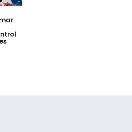
rmar
ntrol
es