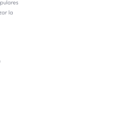
opulares
zar la
n