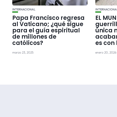
INTERNACIONAL
INTERNACIONA
Papa Francisco regresa
EL MUN
al Vaticano; ¿qué sigue
guerril
para el guía espiritual
única 
de millones de
acabar
católicos?
es con
marzo 23, 2025
enero 20, 2026