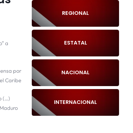
REGIONAL
ESTATAL
o” a
pensa por
NACIONAL
el Caribe
o (…)
INTERNACIONAL
o Maduro