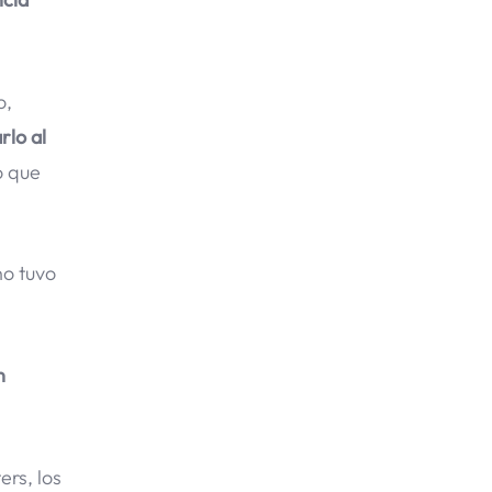
o,
rlo al
o que
no tuvo
n
rs, los