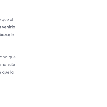
 que él
 venirlo
abeza;
lo
eaba que
a mansión
e que la