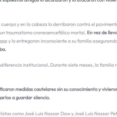
su cuerpo y en la cabeza lo derribaron contra el paviment
n un traumatismo craneoencefálico mortal.
En vez de lleva
 app y lo entregaron inconsciente a su familia asegurand
ba.
ndiferencia institucional
.
Durante siete meses, la familia 
ficaron medidas cautelares sin su conocimiento y viviero
rlos a guardar silencio.
istas como José Luis Nassar Daw y José Luis Nassar Pete