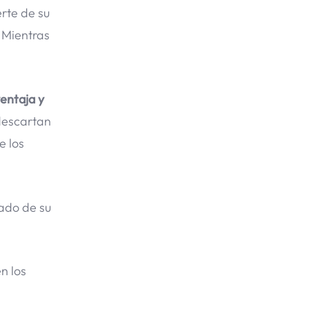
erte de su
.
Mientras
ventaja y
descartan
e los
dado de su
en los