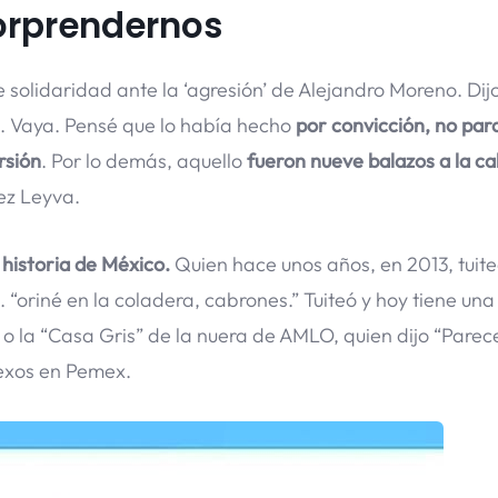
orprendernos
solidaridad ante la ‘agresión’ de Alejandro Moreno. Dijo
. Vaya. Pensé que lo había hecho
por convicción, no para
rsión
. Por lo demás, aquello
fueron nueve balazos a la c
ez Leyva.
 historia de México.
Quien hace unos años, en 2013, tuit
 “oriné en la coladera, cabrones.” Tuiteó y hoy tiene un
o la “Casa Gris” de la nuera de AMLO, quien dijo “Parec
nexos en Pemex.