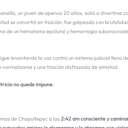
anella, un joven de apenas 20 años, salió a divertirse c
ad se convirtió en traición: fue golpeado con brutalida
tima de un hematoma epidural y hemorragia subaracnoi
igue levantando la voz contra un sistema judicial lleno d
e normalizarse y una traición disfrazada de amistad.
atricio no quede impune.
omas de Chapultepec a las
2:42 am consciente y camina
s supuestos amigos lo alcanzaron y lo atacaron con viole