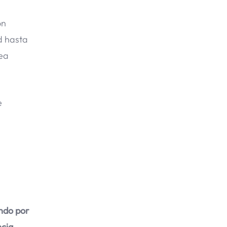
on
d hasta
dea
e
ndo por
ncia