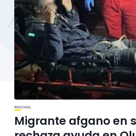
REGIONAL
Migrante afgano en s
rechaza ayuda en Ol