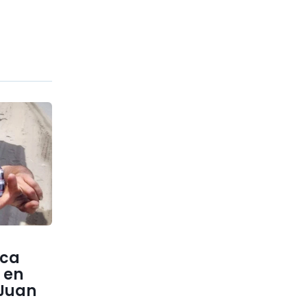
ica
 en
 Juan