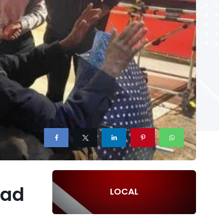
dad
LOCAL