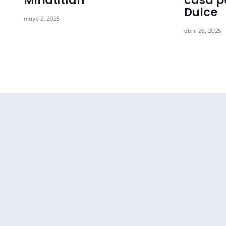
Minatitlán
casa p
Dulce
mayo 2, 2025
abril 26, 2025