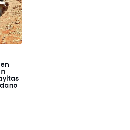
ren
un
layitas
adano