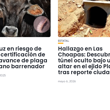
ESTATAL
uz en riesgo de
Hallazgo en Las
certificación de
Choapas: Descub
 avance de plaga
túnel oculto bajo 
ano barrenador
altar en el ejido P
tras reporte ciud
 2025
mayo 6, 2026