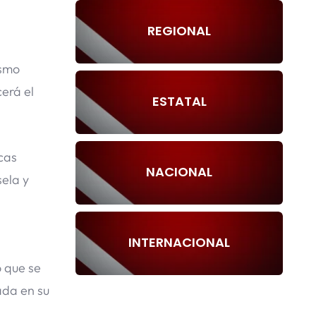
REGIONAL
ismo
erá el
ESTATAL
cas
NACIONAL
sela y
l
INTERNACIONAL
o que se
ada en su