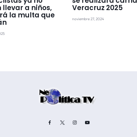
listas ya no
se realizará carn
llevar a niños,
Veracruz 2025
erá la multa que
noviembre 27, 2024
án
025