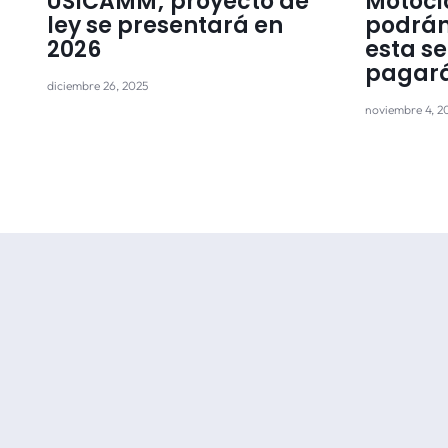
USICAMM; proyecto de
Motocic
ley se presentará en
podrán 
2026
esta s
pagar
diciembre 26, 2025
noviembre 4, 2