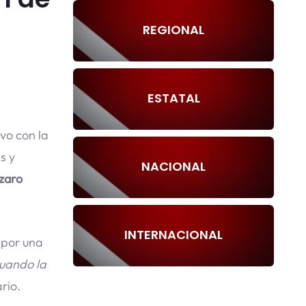
REGIONAL
ESTATAL
vo con la
s y
NACIONAL
zaro
INTERNACIONAL
 por una
cuando la
rio.