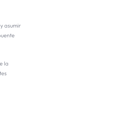
 y asumir
 puente
e la
tes