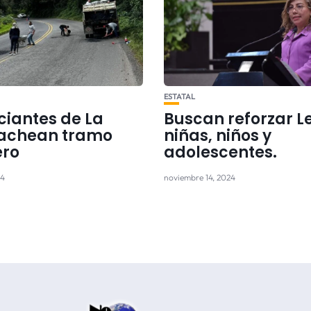
ESTATAL
iantes de La
Buscan reforzar L
achean tramo
niñas, niños y
ero
adolescentes.
24
noviembre 14, 2024