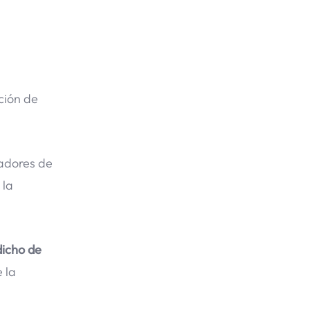
ción de
nadores de
 la
dicho de
 la