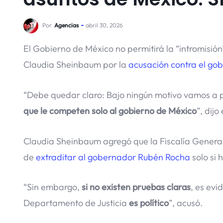
Por
Agencias
abril 30, 2026
El Gobierno de México no permitirá la “intromisión
Claudia Sheinbaum por la
acusación contra el g
“Debe quedar claro: Bajo ningún motivo vamos a pe
que le competen solo al gobierno de México
”, dij
Claudia Sheinbaum agregó que la Fiscalía General
de
extraditar al gobernador Rubén Rocha
solo si 
“Sin embargo,
si no existen pruebas claras
, es evi
Departamento de Justicia
es político
”, acusó.