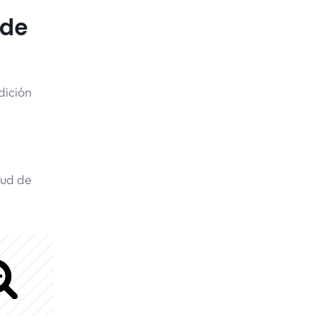
 de
dición
tud de