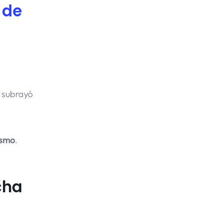
 de
y subrayó
ismo
.
cha