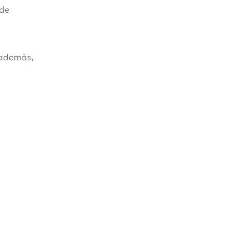
 de
; además,