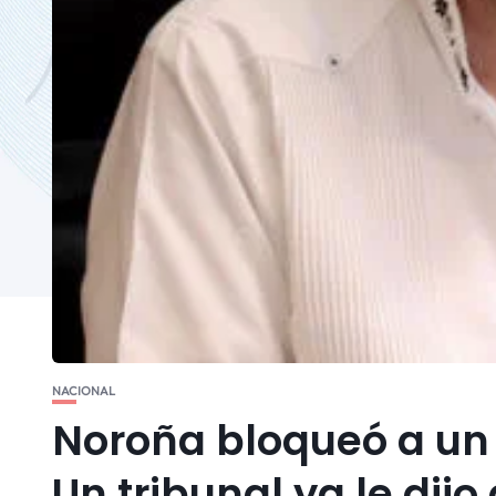
NACIONAL
Noroña bloqueó a un u
Un tribunal ya le dij