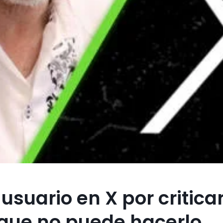
suario en X por criticar
o que no puede hacerlo