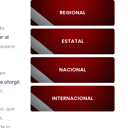
REGIONAL
do
r al
ESTATAL
usuario
NACIONAL
 en
le otorgó
l
.
INTERNACIONAL
es, que
a,
de la