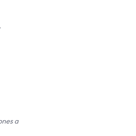
r
ones a