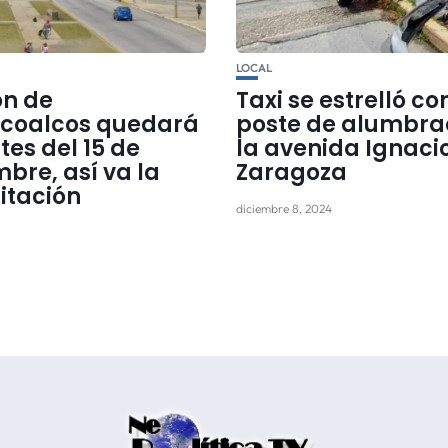
LOCAL
n de
Taxi se estrelló co
coalcos quedará
poste de alumbra
ntes del 15 de
la avenida Ignaci
bre, así va la
Zaragoza
itación
diciembre 8, 2024