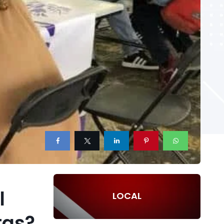
l
LOCAL
tas?