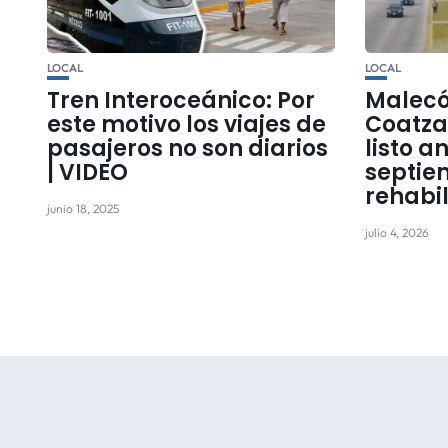
LOCAL
LOCAL
Tren Interoceánico: Por
Malecó
este motivo los viajes de
Coatza
pasajeros no son diarios
listo a
| VIDEO
septiem
rehabil
junio 18, 2025
julio 4, 2026