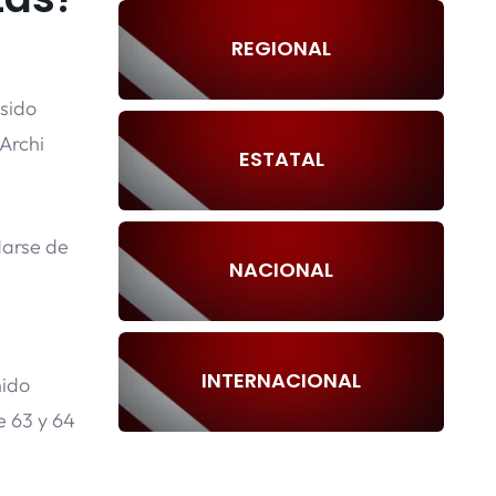
REGIONAL
sido
Archi
ESTATAL
arse de
NACIONAL
INTERNACIONAL
nido
e 63 y 64