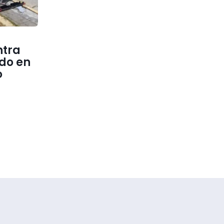
ntra
do en
o