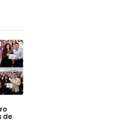
ero
s de