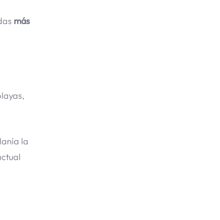
adas
más
layas,
danía la
actual