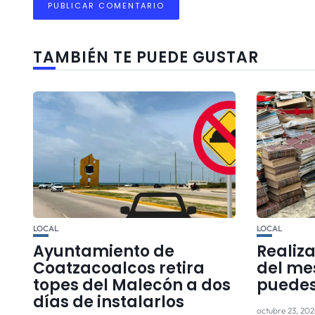
TAMBIÉN TE PUEDE GUSTAR
LOCAL
LOCAL
Ayuntamiento de
Realiz
Coatzacoalcos retira
del me
topes del Malecón a dos
puedes
días de instalarlos
octubre 23, 20