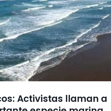
os: Activistas llaman a
rtante especie marina