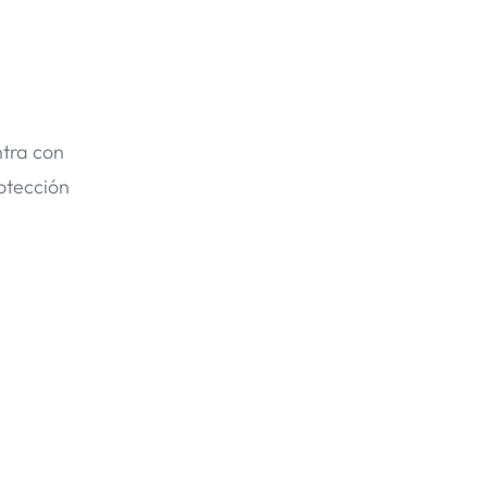
ntra con
otección