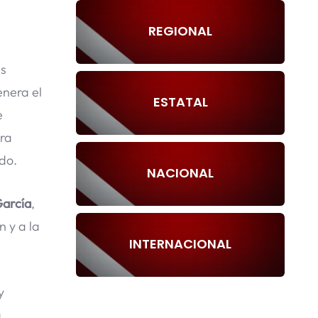
REGIONAL
as
enera el
ESTATAL
e
tra
do.
NACIONAL
arcía
,
 y a la
INTERNACIONAL
y
a