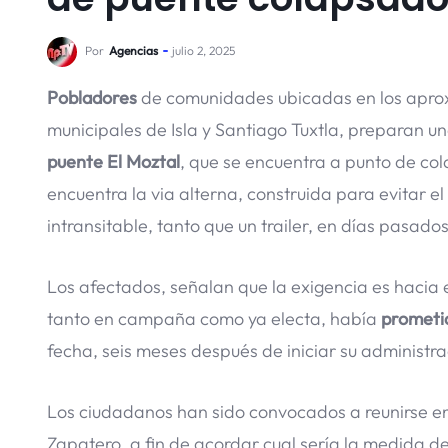
Por
Agencias
julio 2, 2025
Pobladores
de comunidades ubicadas en los apro
municipales de Isla y Santiago Tuxtla, preparan u
puente El Moztal
, que se encuentra a punto de col
encuentra la via alterna, construida para evitar 
intransitable, tanto que un trailer, en días pasad
Los afectados, señalan que la exigencia es hacia e
tanto en campaña como ya electa, había
prometi
fecha, seis meses después de iniciar su administrac
Los ciudadanos han sido convocados a reunirse en
Zapatero, a fin de acordar cual sería la medida de