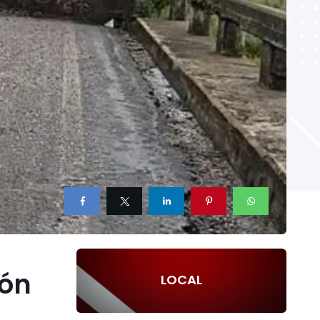
ión
LOCAL