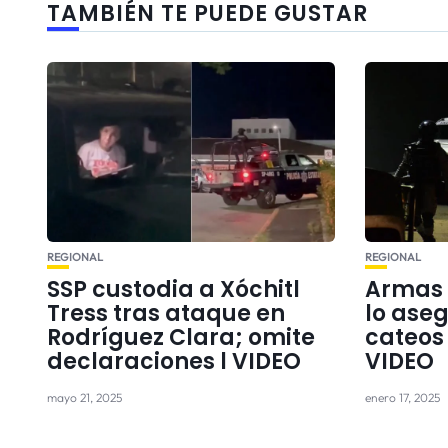
TAMBIÉN TE PUEDE GUSTAR
REGIONAL
REGIONAL
SSP custodia a Xóchitl
Armas 
Tress tras ataque en
lo ase
Rodríguez Clara; omite
cateos
declaraciones l VIDEO
VIDEO
mayo 21, 2025
enero 17, 2025