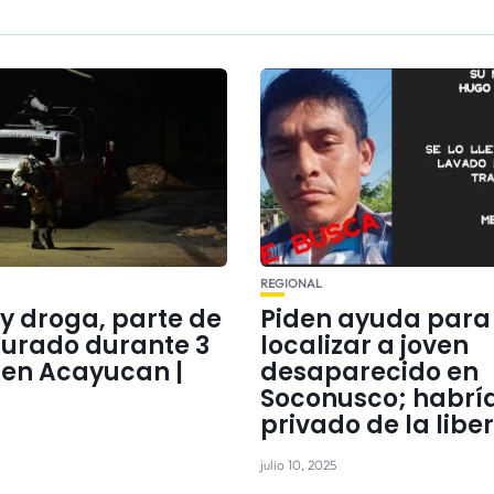
REGIONAL
y droga, parte de
Piden ayuda para
gurado durante 3
localizar a joven
 en Acayucan |
desaparecido en
Soconusco; habría
privado de la libe
julio 10, 2025