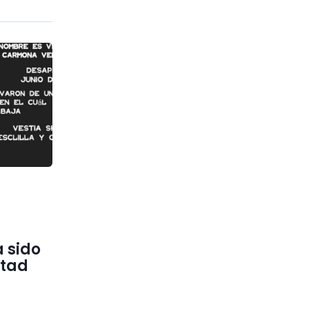
 sido
rtad