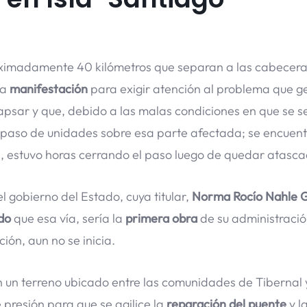
ximadamente 40 kilómetros que separan a las cabecer
na
manifestación
para exigir atención al problema que g
apsar y que, debido a las malas condiciones en que se s
el paso de unidades sobre esa parte afectada; se encuen
os, estuvo horas cerrando el paso luego de quedar atasca
l gobierno del Estado, cuya titular,
Norma Rocío Nahle G
do
que esa vía, sería la
primera obra
de su administración
ión, aun no se inicia.
 un terreno ubicado entre las comunidades de Tibernal 
 presión para que se agilice la
reparación del puente
y l