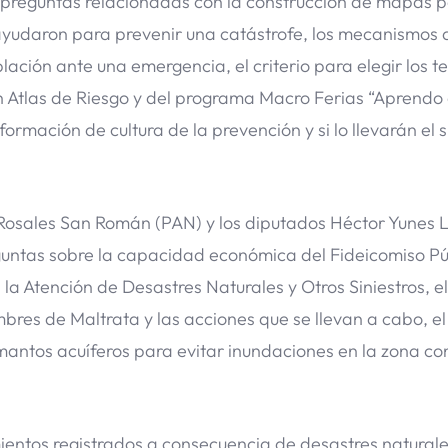
on preguntas relacionadas con la construcción de mapas 
ayudaron para prevenir una catástrofe, los mecanismos 
lación ante una emergencia, el criterio para elegir los 
n Atlas de Riesgo y del programa Macro Ferias “Aprendo
rmación de cultura de la prevención y si lo llevarán el s
 Rosales San Román (PAN) y los diputados Héctor Yunes
eguntas sobre la capacidad económica del Fideicomiso Pú
 la Atención de Desastres Naturales y Otros Siniestros, el
res de Maltrata y las acciones que se llevan a cabo, el
antos acuíferos para evitar inundaciones en la zona c
mientos registrados a consecuencia de desastres naturale