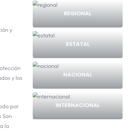
REGIONAL
ión y
ESTATAL
rotección
NACIONAL
adas y los
INTERNACIONAL
rada por
es San
a la