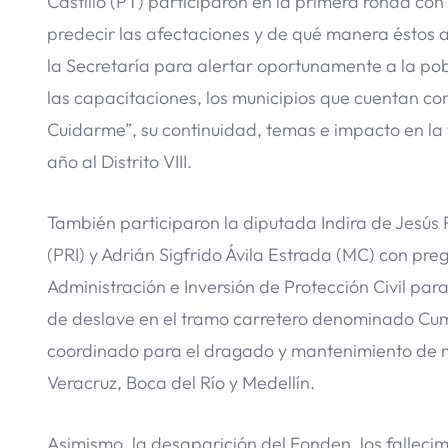
Castillo (PT) participaron en la primera ronda c
predecir las afectaciones y de qué manera éstos 
la Secretaría para alertar oportunamente a la pob
las capacitaciones, los municipios que cuentan co
Cuidarme”, su continuidad, temas e impacto en la fo
año al Distrito VIII.
También participaron la diputada Indira de Jesús
(PRI) y Adrián Sigfrido Ávila Estrada (MC) con pr
Administración e Inversión de Protección Civil para
de deslave en el tramo carretero denominado Cumb
coordinado para el dragado y mantenimiento de m
Veracruz, Boca del Río y Medellín.
Asimismo, la desaparición del Fonden, los falleci