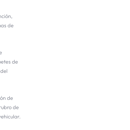
nción,
mas de
e
uetes de
 del
ión de
 rubro de
ehicular.