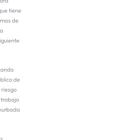
para
que tiene
temas de
 a
iguiente
 Landa
blico de
 riesgo
 trabajo
onurbada
s,