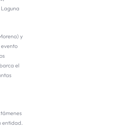
a Laguna
(Morena) y
n evento
os
barca el
ántas
dictámenes
a entidad.