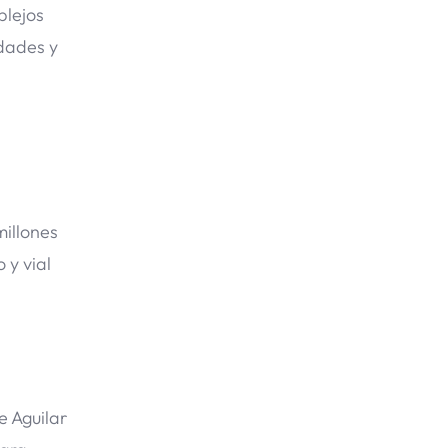
plejos
idades y
millones
 y vial
e Aguilar