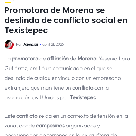
Promotora de Morena se
deslinda de conflicto social en
Texistepec
Por
Agencias
abril 21, 2025
La
promotora
de
afiliación
de
Morena
, Yesenia Lara
Gutiérrez, emitió un comunicado en el que se
deslinda de cualquier vínculo con un empresario
extranjero que mantiene un
conflicto
con la
asociación civil Unidos por
Texistepec
.
Este
conflicto
se da en un contexto de tensión en la
zona, donde
campesinos
organizados y
posesionarios de terrenos en la ex azufrera de