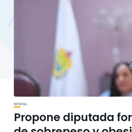
ESTATAL
Propone diputada for
de sobrepeso y obes