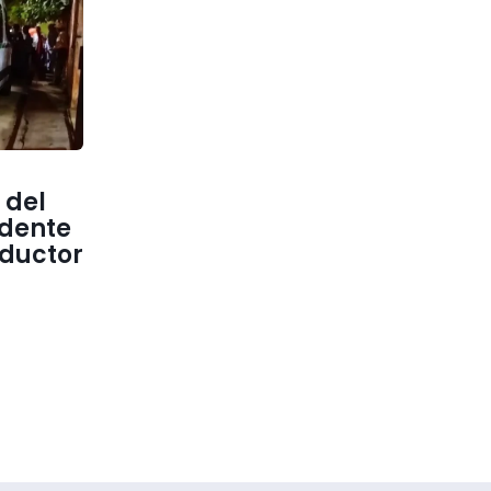
 del
idente
nductor