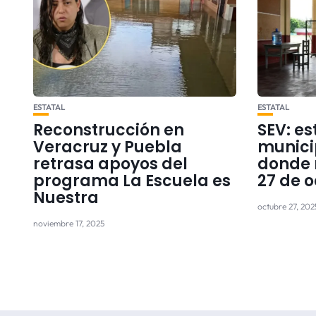
ESTATAL
ESTATAL
Reconstrucción en
SEV: es
Veracruz y Puebla
munici
retrasa apoyos del
donde 
programa La Escuela es
27 de 
Nuestra
octubre 27, 202
noviembre 17, 2025