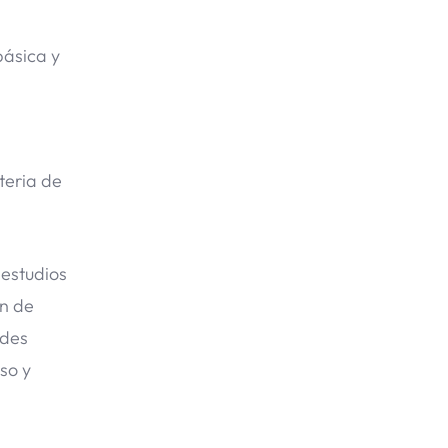
básica y
teria de
 estudios
ón de
ades
so y