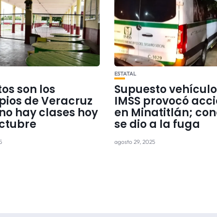
ESTATAL
tos son los
Supuesto vehículo
pios de Veracruz
IMSS provocó acc
no hay clases hoy
en Minatitlán; co
octubre
se dio a la fuga
5
agosto 29, 2025