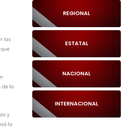
REGIONAL
r las
ESTATAL
 que
NACIONAL
en
 de la
INTERNACIONAL
as y
esó la