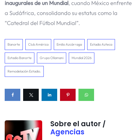
inaugurales de un Mundial
, cuando México enfrente
a Sudáfrica, consolidando su estatus como la
“Catedral del Fútbol Mundial”.
Banorte
Club América
Emilio Azcárraga
Estadio Azteca
Estadio Banorte
Grupo Ollamani
Mundial 2026
Remodelación Estadio.
Sobre el autor /
Agencias