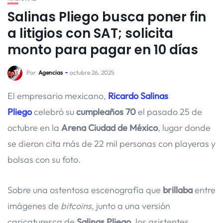
Salinas Pliego busca poner fin
a litigios con SAT; solicita
monto para pagar en 10 días
Por
Agencias
octubre 26, 2025
El empresario mexicano,
Ricardo Salinas
Pliego
celebró su
cumpleaños 70
el pasado 25 de
octubre en la
Arena Ciudad de México
, lugar donde
se dieron cita más de 22 mil personas con playeras y
bolsas con su foto.
Sobre una ostentosa escenografía que
brillaba
entre
imágenes de
bitcoins
, junto a una versión
caricaturesca de
Salinas Pliego
, los asistentes