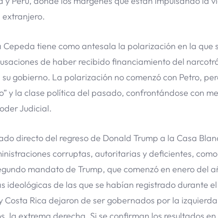
a y Perú, donde los márgenes que están impulsando la vi
l extranjero.
a Cepeda tiene como antesala la polarización en la que 
saciones de haber recibido financiamiento del narcotrá
n su gobierno. La polarización no comenzó con Petro, per
io” y la clase política del pasado, confrontándose con m
oder Judicial.
ltado directo del regreso de Donald Trump a la Casa Blan
straciones corruptas, autoritarias y deficientes, como
l segundo mandato de Trump, que comenzó en enero del a
s ideológicas de las que se habían registrado durante e
y Costa Rica dejaron de ser gobernados por la izquierda
s, la extrema derecha. Si se confirman los resultados en