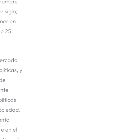
l nombre
 siglo,
hner en
de 25
mercado
líticas, y
 de
ente
líticas
sociedad,
ento
e en el