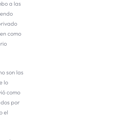
mbo a las
iendo
privado
enen como
rio
no son las
e lo
nvió como
ados por
o el
.