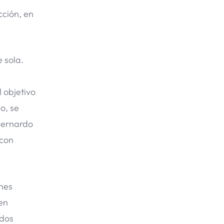
cción, en
 sola.
 objetivo
o, se
 Bernardo
 con
ones
en
 dos