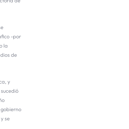
ctoria de
se
fico -por
o la
edios de
ca, y
 sucedió
ño
l gobierno
 y se