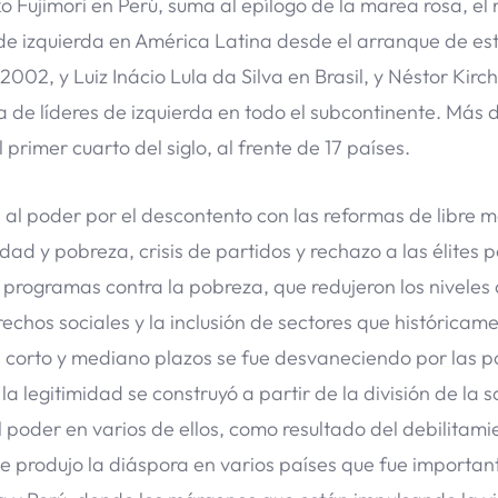
iko Fujimori en Perú, suma al epílogo de la marea rosa, e
de izquierda en América Latina desde el arranque de este
002, y Luiz Inácio Lula da Silva en Brasil, y Néstor Kirc
a de líderes de izquierda en todo el subcontinente. Más 
primer cuarto del siglo, al frente de 17 países.
n al poder por el descontento con las reformas de libre 
ad y pobreza, crisis de partidos y rechazo a las élites po
programas contra la pobreza, que redujeron los niveles
chos sociales y la inclusión de sectores que históricam
 corto y mediano plazos se fue desvaneciendo por las po
a legitimidad se construyó a partir de la división de la 
l poder en varios de ellos, como resultado del debilitami
ue produjo la diáspora en varios países que fue important