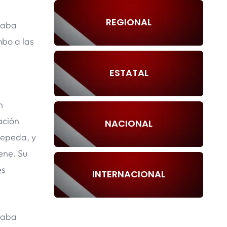
REGIONAL
staba
mbo a las
ESTATAL
n
ación
NACIONAL
Cepeda, y
ene. Su
es
INTERNACIONAL
staba