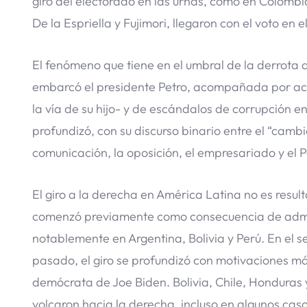
giro del electorado en las urnas, como en Colombi
De la Espriella y Fujimori, llegaron con el voto en e
El fenómeno que tiene en el umbral de la derrota 
embarcó el presidente Petro, acompañada por acu
la vía de su hijo- y de escándalos de corrupción e
profundizó, con su discurso binario entre el “camb
comunicación, la oposición, el empresariado y el P
El giro a la derecha en América Latina no es resu
comenzó previamente como consecuencia de admini
notablemente en Argentina, Bolivia y Perú. En e
pasado, el giro se profundizó con motivaciones má
demócrata de Joe Biden. Bolivia, Chile, Honduras 
volcaron hacia la derecha, incluso en algunos caso