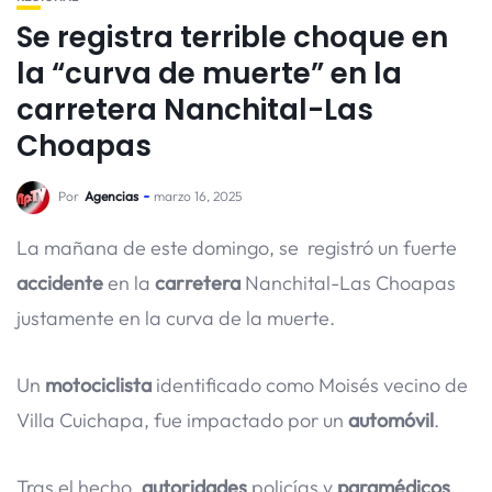
Se registra terrible choque en
la “curva de muerte” en la
carretera Nanchital-Las
Choapas
Por
Agencias
marzo 16, 2025
La mañana de este domingo, se registró un fuerte
accidente
en la
carretera
Nanchital-Las Choapas
justamente en la curva de la muerte.
Un
motociclista
identificado como Moisés vecino de
Villa Cuichapa, fue impactado por un
automóvil
.
Tras el hecho,
autoridades
policías y
paramédicos