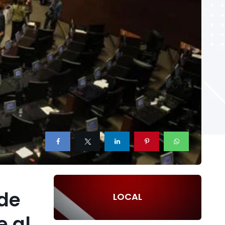
 de
LOCAL
e al