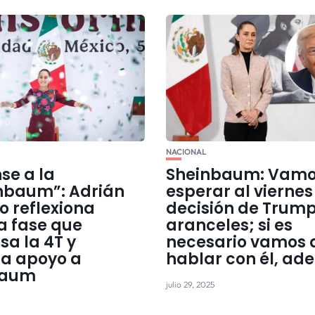
NACIONAL
se a la
Sheinbaum: Vamo
baum”: Adrián
esperar al viernes
o reflexiona
decisión de Trump
a fase que
aranceles; si es
sa la 4T y
necesario vamos 
a apoyo a
hablar con él, ad
baum
julio 29, 2025