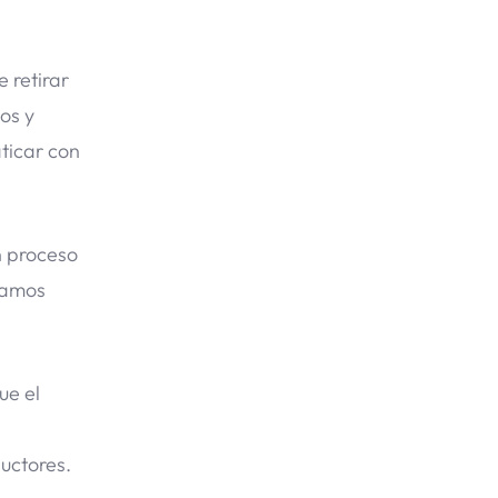
 retirar
os y
aticar con
n proceso
tamos
ue el
uctores.