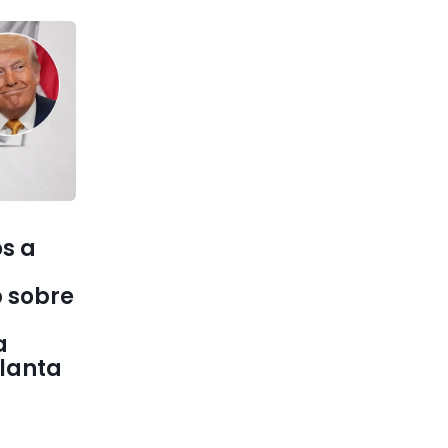
s a
 sobre
a
elanta