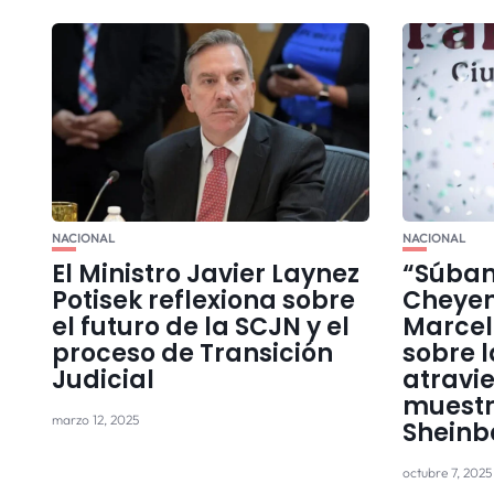
NACIONAL
NACIONAL
El Ministro Javier Laynez
“Súban
Potisek reflexiona sobre
Cheyen
el futuro de la SCJN y el
Marcel
proceso de Transición
sobre l
Judicial
atravie
muestr
marzo 12, 2025
Shein
octubre 7, 2025