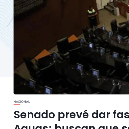
NACIONAL
Senado prevé dar fas
Aguas; buscan que s