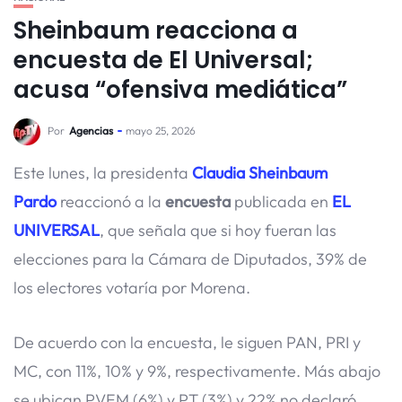
Sheinbaum reacciona a
encuesta de El Universal;
acusa “ofensiva mediática”
Por
Agencias
mayo 25, 2026
Este lunes, la presidenta
Claudia Sheinbaum
Pardo
reaccionó a la
encuesta
publicada en
EL
UNIVERSAL
, que señala que si hoy fueran las
elecciones para la Cámara de Diputados, 39% de
los electores votaría por Morena.
De acuerdo con la encuesta, le siguen PAN, PRI y
MC, con 11%, 10% y 9%, respectivamente. Más abajo
se ubican PVEM (6%) y PT (3%) y 22% no declaró