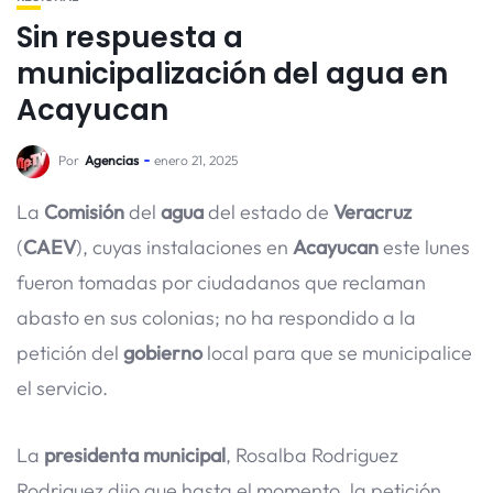
Sin respuesta a
municipalización del agua en
Acayucan
Por
Agencias
enero 21, 2025
La
Comisión
del
agua
del estado de
Veracruz
(
CAEV
), cuyas instalaciones en
Acayucan
este lunes
fueron tomadas por ciudadanos que reclaman
abasto en sus colonias; no ha respondido a la
petición del
gobierno
local para que se municipalice
el servicio.
La
presidenta
municipal
, Rosalba Rodriguez
Rodriguez dijo que hasta el momento, la petición