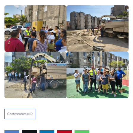
CoatzacoalcosAD