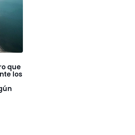
ero que
nte los
gún