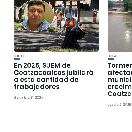
LOCAL
LOCAL
En 2025, SUEM de
Tormen
Coatzacoalcos jubilará
afecta
a esta cantidad de
municip
trabajadores
crecimi
Coatza
diciembre 31, 2024
agosto 6, 2025