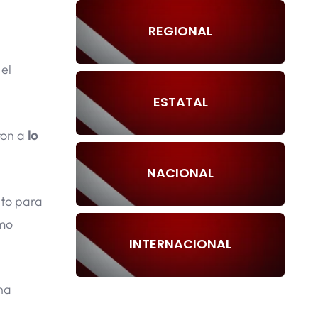
REGIONAL
 el
ESTATAL
ron a
lo
NACIONAL
to para
amo
INTERNACIONAL
na