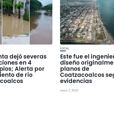
LOCAL
ta dejó severas
Este fue el ingeni
ciones en 4
diseño originalme
ios; Alerta por
planos de
ento de río
Coatzacoalcos se
coalcos
evidencias
mayo 3, 2025