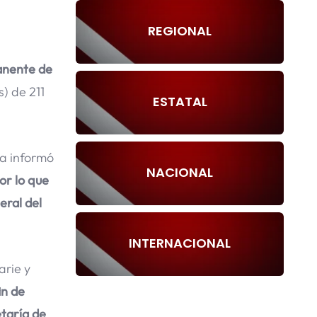
REGIONAL
manente de
) de 211
ESTATAL
ra informó
NACIONAL
or lo que
eral del
INTERNACIONAL
arie y
in de
etaría de