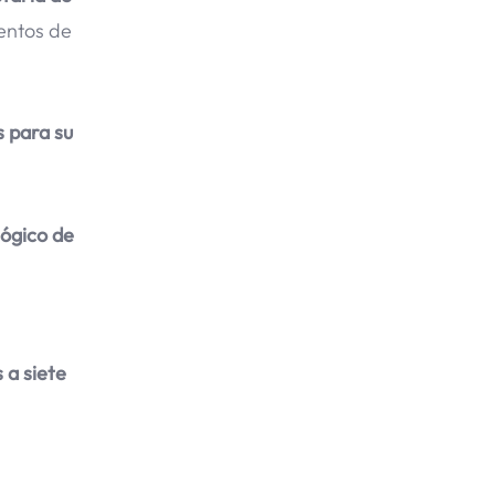
mentos de
s para su
lógico de
 a siete