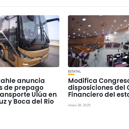
ESTATAL
Nahle anuncia
Modifica Congres
as de prepago
disposiciones del
ransporte Ulúa en
Financiero del es
z y Boca del Río
mayo 28, 2025