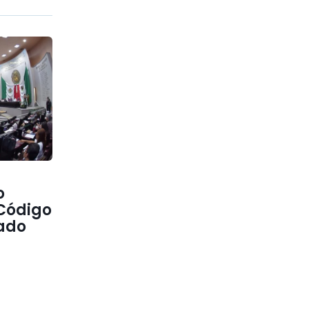
o
 Código
tado