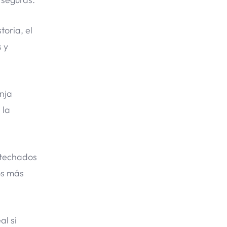
oria, el
s y
nja
 la
y techados
os más
al si