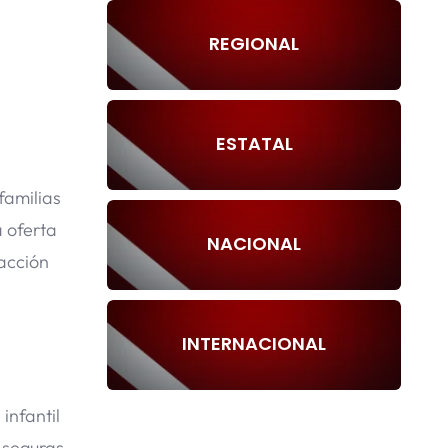
REGIONAL
ESTATAL
familias
 oferta
NACIONAL
racción
INTERNACIONAL
infantil
 seguras.