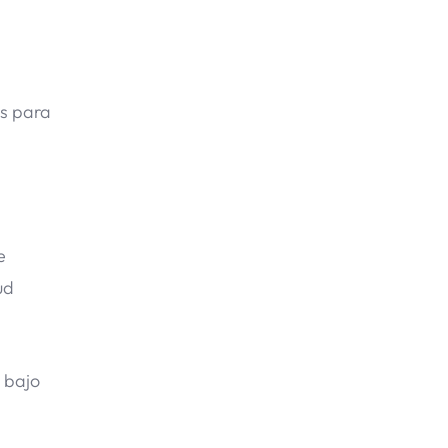
es para
e
ud
 bajo