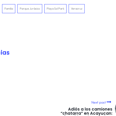
Familia
Parque Jurásico
Playa Sol Park
Veracruz
ias
Next post
Adiós a los camiones
“chatarra” en Acayucan: