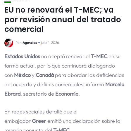
EU no renovará el T-MEC; va
por revisión anual del tratado
comercial
Por
Agencias
julio 1, 2026
Estados Unidos
no aceptó renovar el
T-MEC
en su
forma actual, por lo que continuará dialogando
con
México
y
Canadá
para abordar las deficiencias
del acuerdo y déficits comerciales, informó
Marcelo
Ebrard
, secretario de
Economía
.
En redes sociales detalló que el
embajador
Greer
emitió una declaración sobre la
revisión conjunta del
T-MEC
.