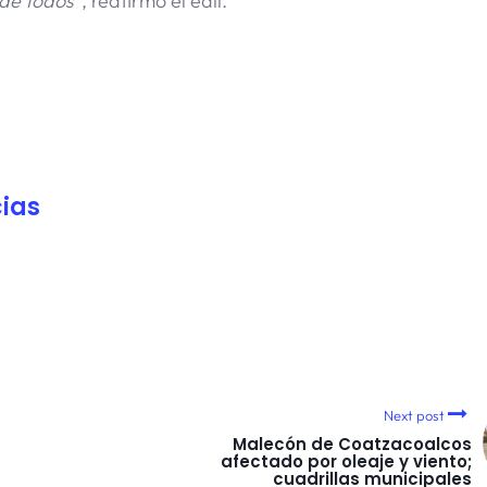
 de todos
”, reafirmó el edil.
ias
Next post
Malecón de Coatzacoalcos
afectado por oleaje y viento;
cuadrillas municipales