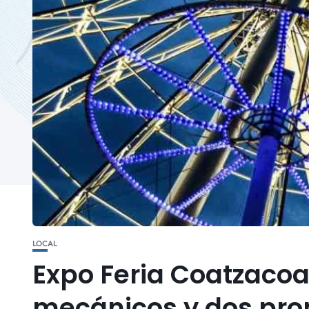
LOCAL
Expo Feria Coatzacoa
mecánicos y dos pro