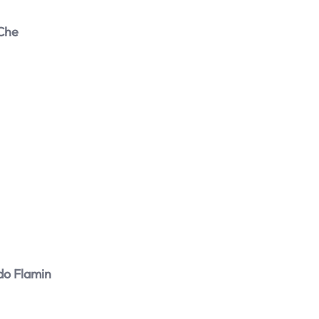
 Che
do Flamin