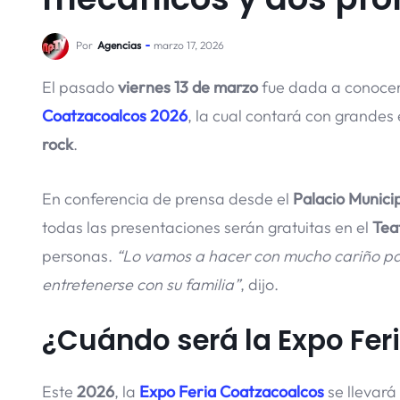
Por
Agencias
marzo 17, 2026
El pasado
viernes 13 de marzo
fue dada a conocer
Coatzacoalcos 2026
, la cual contará con grande
rock
.
En conferencia de prensa desde el
Palacio Municip
todas las presentaciones serán gratuitas en el
Tea
personas.
“Lo vamos a hacer con mucho cariño par
entretenerse con su familia”
, dijo.
¿Cuándo será la Expo Fer
Este
2026
, la
Expo Feria Coatzacoalcos
se llevará