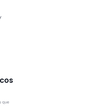
y
lcos
os que