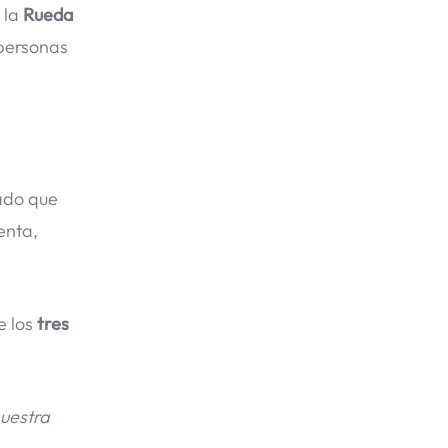
 la
Rueda
 personas
ado que
enta,
e los
tres
nuestra