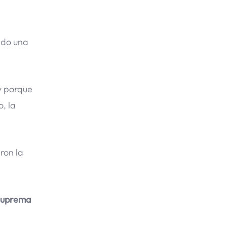
ndo una
y porque
, la
ron la
Suprema