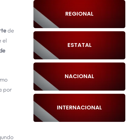
REGIONAL
rte
de
 el
ESTATAL
 de
NACIONAL
imo
a por
INTERNACIONAL
gundo