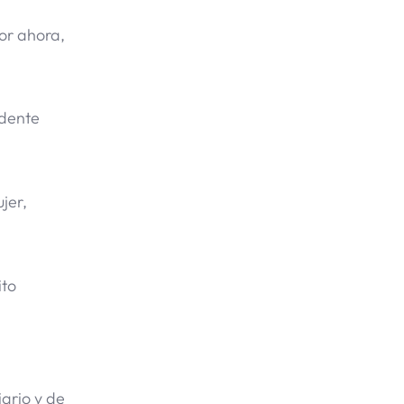
or ahora,
idente
jer,
ito
ario y de