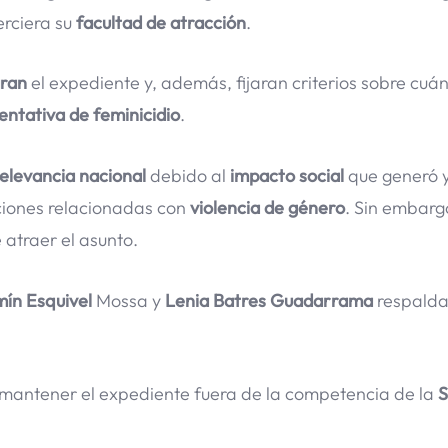
erciera su
facultad de atracción
.
aran
el expediente y, además, fijaran criterios sobre cuá
entativa de feminicidio
.
relevancia nacional
debido al
impacto social
que generó 
ciones relacionadas con
violencia de género
. Sin embargo
atraer el asunto.
ín Esquivel
Mossa y
Lenia Batres Guadarrama
respalda
mantener el expediente fuera de la competencia de la