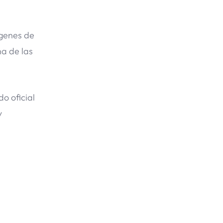
ágenes de
na de las
o oficial
y