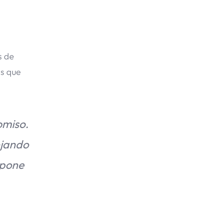
s de
es que
omiso.
ejando
 pone