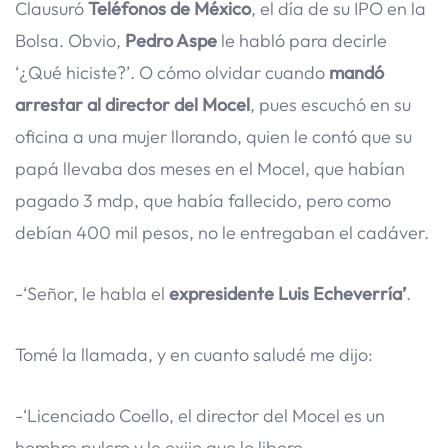
Clausuró
Teléfonos de México
, el día de su IPO en la
Bolsa. Obvio,
Pedro Aspe
le habló para decirle
‘¿Qué hiciste?’. O cómo olvidar cuando
mandó
arrestar al director del Mocel
, pues escuchó en su
oficina a una mujer llorando, quien le contó que su
papá llevaba dos meses en el Mocel, que habían
pagado 3 mdp, que había fallecido, pero como
debían 400 mil pesos, no le entregaban el cadáver.
-‘Señor, le habla el
expresidente Luis Echeverría’
.
Tomé la llamada, y en cuanto saludé me dijo:
-‘Licenciado Coello, el director del Mocel es un
hombre pulcro y le exijo que lo libere