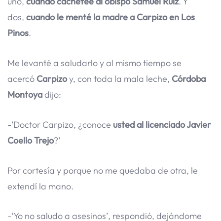
uno,
cuando cacheteé al obispo Samuel Ruiz
. Y
dos,
cuando le menté la madre a Carpizo en Los
Pinos
.
Me levanté a saludarlo y al mismo tiempo se
acercó
Carpizo
y, con toda la mala leche,
Córdoba
Montoya
dijo:
-‘Doctor Carpizo, ¿conoce
usted al licenciado Javier
Coello Trejo
?’
Por cortesía y porque no me quedaba de otra, le
extendí la mano.
-‘Yo no saludo a asesinos’, respondió, dejándome