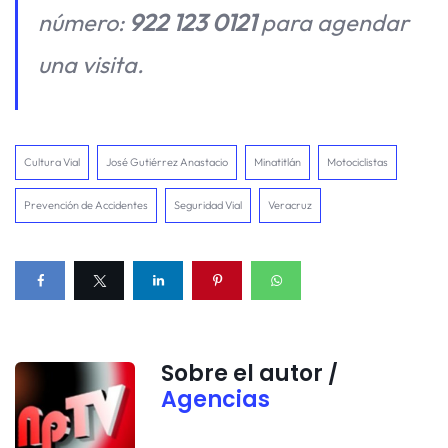
número:
922 123 0121
para agendar
una visita.
Cultura Vial
José Gutiérrez Anastacio
Minatitlán
Motociclistas
Prevención de Accidentes
Seguridad Vial
Veracruz
Sobre el autor /
Agencias