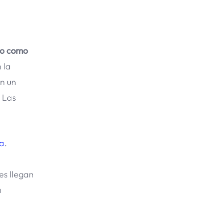
nto como
 la
on un
. Las
a
.
es llegan
a