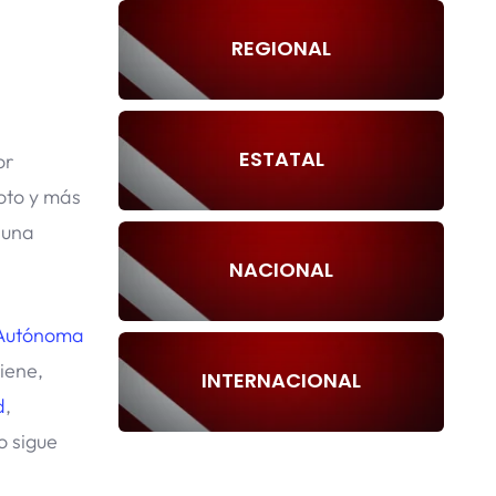
REGIONAL
ESTATAL
or
oto y más
 una
NACIONAL
 Autónoma
iene,
INTERNACIONAL
d
,
o sigue