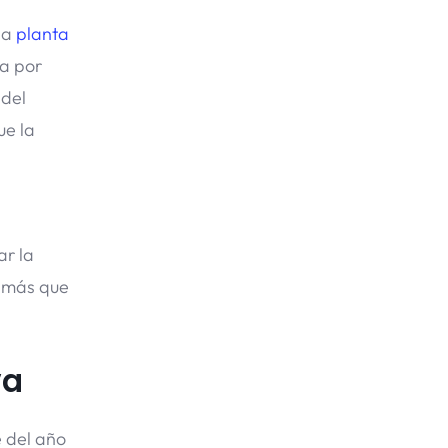
na
planta
ra por
 del
ue la
ar la
s más que
va
 del año