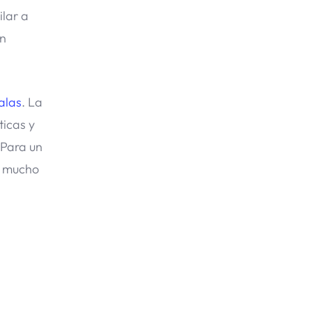
lar a
en
 alas
. La
ticas y
 Para un
e mucho