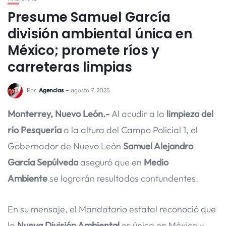
Presume Samuel García
división ambiental única en
México; promete ríos y
carreteras limpias
Por
Agencias
agosto 7, 2025
Monterrey, Nuevo León.-
Al acudir a la
limpieza del
río Pesquería
a la altura del Campo Policial 1, el
Gobernador de Nuevo León
Samuel Alejandro
García Sepúlveda
aseguró que en
Medio
Ambiente
se lograrán resultados contundentes.
En su mensaje, el Mandatario estatal reconoció que
la
Nueva División Ambiental
es única en México y