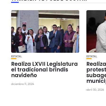
ESTATAL
ESTATAL
Realiza LXVII Legislatura
Realiz
el tradicional brindis
protest
navideño
subag
munici
diciembre 11, 2024
abril 30, 2026