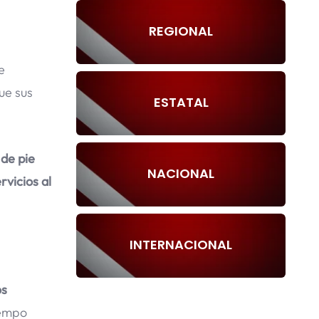
REGIONAL
e
ue sus
ESTATAL
 de pie
NACIONAL
rvicios al
INTERNACIONAL
os
iempo