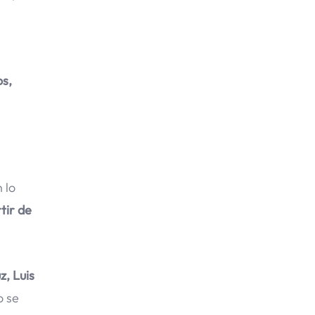
os,
 lo
tir de
z, Luis
o se