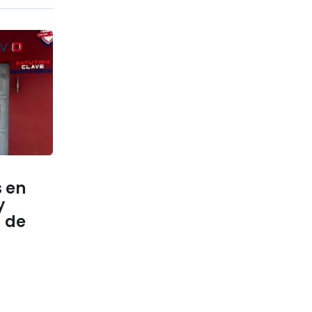
 en
y
 de