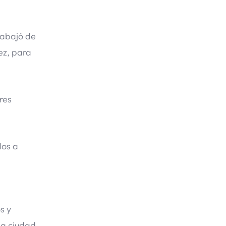
rabajó de
ez, para
res
los a
s y
na ciudad