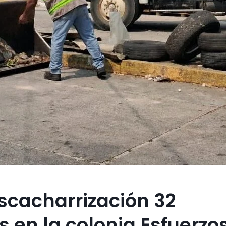
scacharrización 32
 en la colonia Esfuerzo