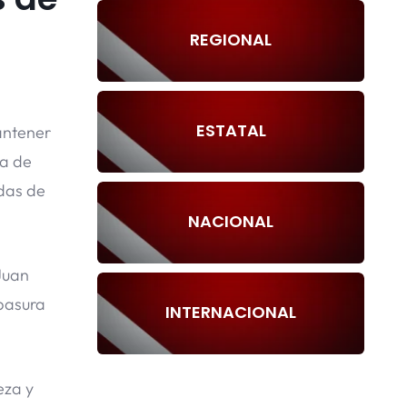
REGIONAL
ESTATAL
antener
da de
adas de
NACIONAL
Juan
 basura
INTERNACIONAL
eza y