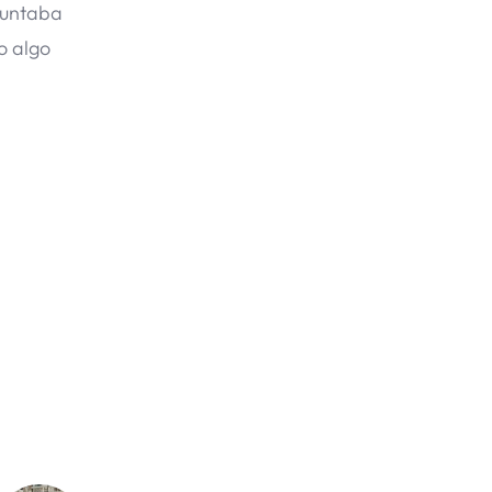
guntaba
o algo