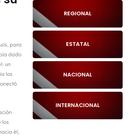
REGIONAL
ESTATAL
Asís, para
abía dado
l: un
ia los
NACIONAL
conectó
INTERNACIONAL
ación
 los
hacia él,