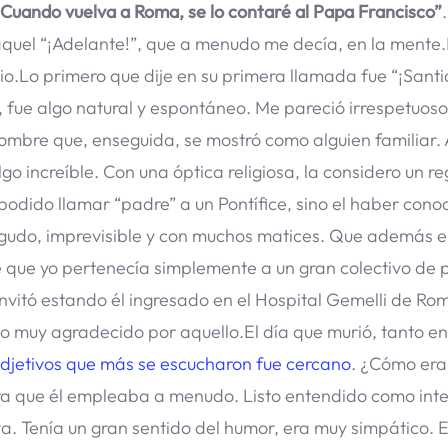
“Cuando vuelva a Roma, se lo contaré al Papa Francisco”
 aquel “¡Adelante!”, que a menudo me decía, en la ment
pio.Lo primero que dije en su primera llamada fue “¡Santi
 fue algo natural y espontáneo. Me pareció irrespetuoso
hombre que, enseguida, se mostró como alguien familiar.
go increíble. Con una óptica religiosa, la considero un r
odido llamar “padre” a un Pontífice, sino el haber cono
agudo, imprevisible y con muchos matices. Que además e
que yo pertenecía simplemente a un gran colectivo de 
invitó estando él ingresado en el Hospital Gemelli de Ro
to muy agradecido por aquello.El día que murió, tanto en
adjetivos que más se escucharon fue cercano
. ¿Cómo era
a que él empleaba a menudo. Listo entendido como inte
va. Tenía un gran sentido del humor, era muy simpático. 