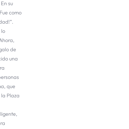
. En su
e.Fue como
dad!”.
 lo
 Ahora,
egalo de
cido una
ra
personas
ma, que
 la Plaza
ligente,
Era