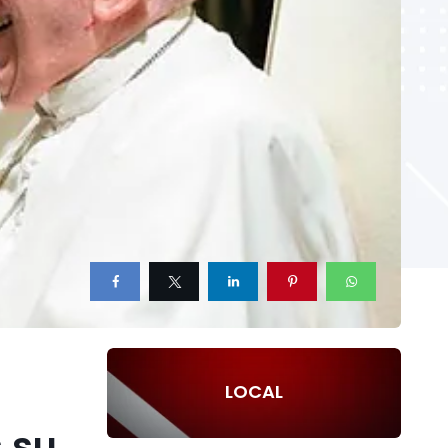
LOCAL
 su