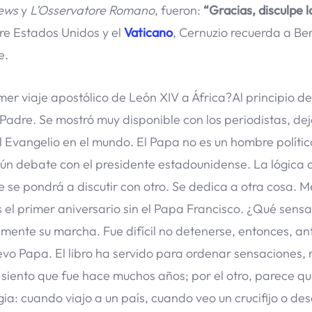
ews
y
L’Osservatore Romano
, fueron:
“Gracias, disculpe l
re Estados Unidos y el
Vaticano
, Cernuzio recuerda a Be
e.
 viaje apostólico de León XIV a África?Al principio del
Padre. Se mostró muy disponible con los periodistas, de
el Evangelio en el mundo. El Papa no es un hombre polític
gún debate con el presidente estadounidense. La lógica 
e se pondrá a discutir con otro. Se dedica a otra cosa. 
 el primer aniversario sin el Papa Francisco. ¿Qué sensa
ente su marcha. Fue difícil no detenerse, entonces, ant
evo Papa. El libro ha servido para ordenar sensaciones,
 siento que fue hace muchos años; por el otro, parece q
ia: cuando viajo a un país, cuando veo un crucifijo o de