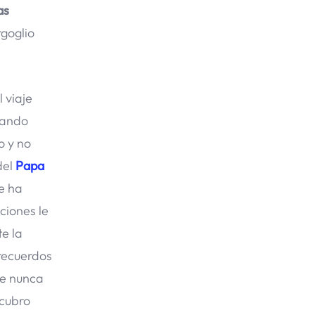
as
rgoglio
 viaje
jando
o y no
del
Papa
Me ha
ciones le
e la
 recuerdos
ue nunca
scubro