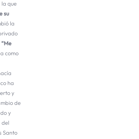
 la que
e su
bió la
 privado
.
“Me
a como
hacía
sco ha
erto y
cambio de
ado y
 del
s Santo