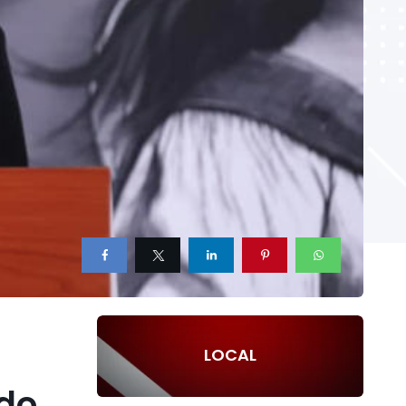
LOCAL
ado