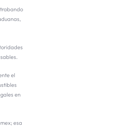
ontrabando
 aduanas,
utoridades
nsables.
ente el
stibles
egales en
emex; esa