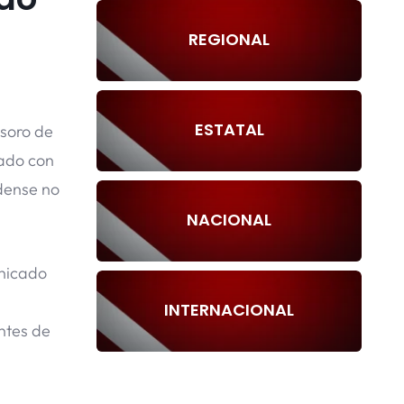
REGIONAL
ESTATAL
esoro de
ado con
idense no
NACIONAL
unicado
INTERNACIONAL
ntes de