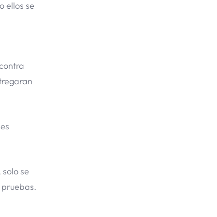
 ellos se
contra
ntregaran
des
 solo se
n pruebas.