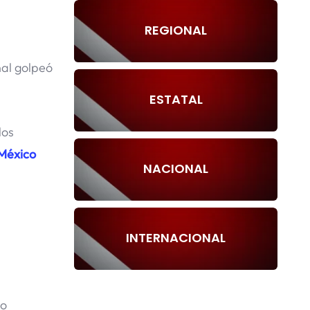
REGIONAL
nal golpeó
ESTATAL
los
 México
NACIONAL
INTERNACIONAL
po