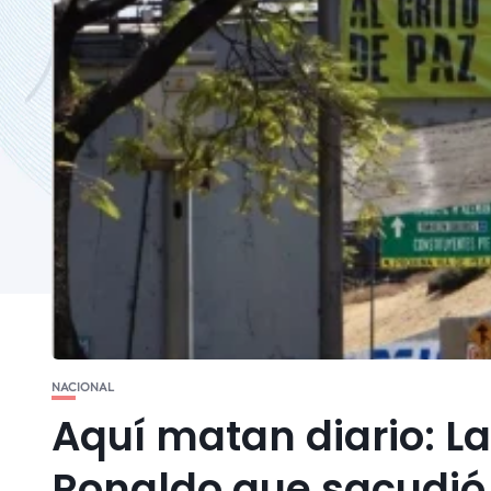
NACIONAL
Aquí matan diario: L
Ronaldo que sacudió 