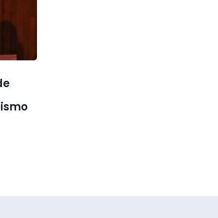
de
tismo