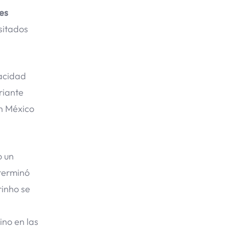
es
nsitados
pacidad
riante
en México
o un
 terminó
rinho se
ino en las