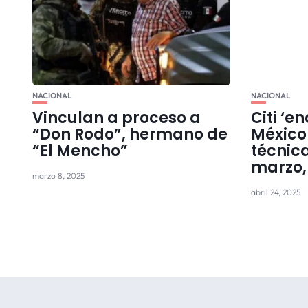
NACIONAL
NACIONAL
Vinculan a proceso a
Citi ‘e
“Don Rodo”, hermano de
México
“El Mencho”
técnica
marzo,
marzo 8, 2025
abril 24, 2025