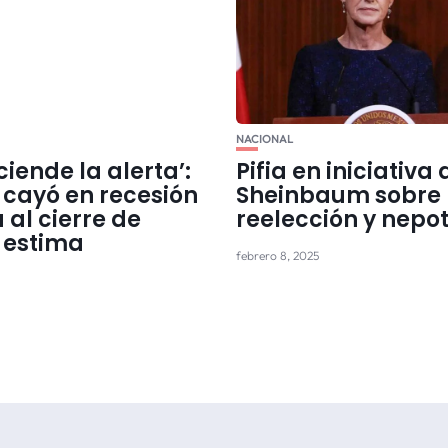
NACIONAL
nciende la alerta’:
Pifia en iniciativa 
 cayó en recesión
Sheinbaum sobre
 al cierre de
reelección y nepo
 estima
febrero 8, 2025