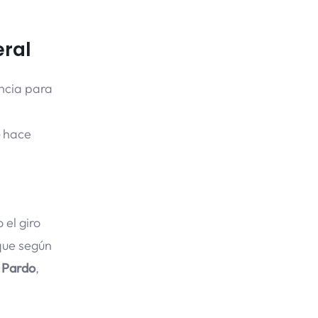
eral
ncia para
hace
el giro
que según
 Pardo
,