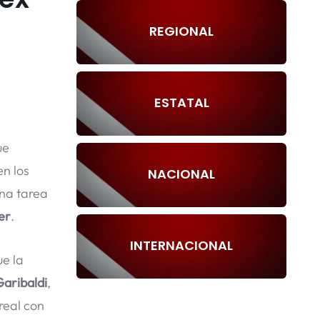
REGIONAL
ESTATAL
ue
en los
NACIONAL
una tarea
er
.
INTERNACIONAL
ue la
Garibaldi
,
real con