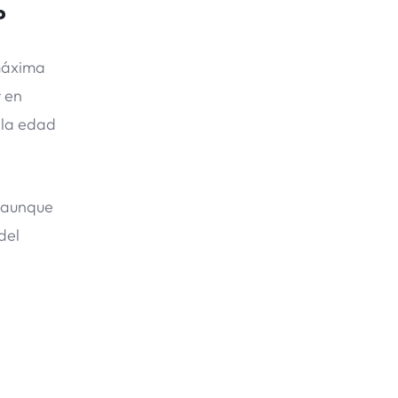
?
 máxima
r en
 la edad
, aunque
del